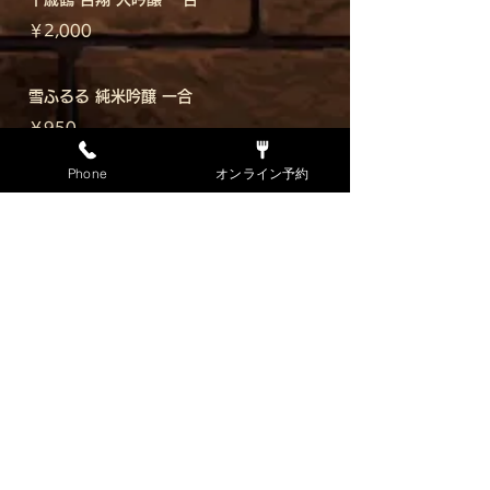
￥2,000
雪ふるる 純米吟醸 一合
￥950
Phone
オンライン予約
二世古 京極 純米 一合
￥1,050
北の錦 北のろまん 特別純米
￥900
すすきの美人 特別純米酒 一合
￥1,200
男山 特別純米 つまみつつ 一合