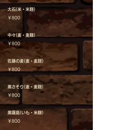
大石(米・米麹)
￥800
中々(麦・麦麹)
￥800
佐藤の麦(麦・麦麹)
￥800
黒さそり(麦・麦麹)
￥800
黒霧島(いも・米麹)
￥800