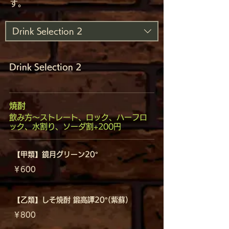
す。
Drink Selection 2
Drink Selection 2
焼酎
飲み方～ストレート、ロック、ハーフロ
ック、水割り、ソーダ割+200円
【甲類】鏡月グリーン20°
￥600
【乙類】しそ焼酎 鍛高譚20°(紫蘇)
￥800