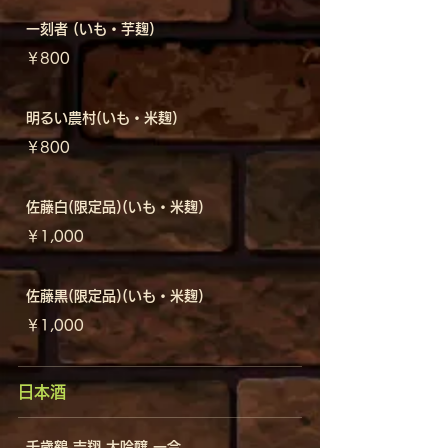
一刻者 (いも・芋麹)
￥800
明るい農村(いも・米麹)
￥800
佐藤白(限定品)(いも・米麹)
￥1,000
佐藤黒(限定品)(いも・米麹)
￥1,000
日本酒
千歳鶴 吉翔 大吟醸 一合