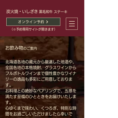
炭火焼・いしざき
黒毛和牛 ステーキ
オンライン予約
（※予約専用サイトが開きます）
お飲み物
のご案内
北海道各地の蔵元から厳選した地酒や、
全国各地の本格焼酎、グラスワインから
フルボトルワインまで個性豊かなワイナ
リーの逸品も多彩にご用意しておりま
す。
お料理との絶妙なペアリングで、五感を
満たす至福のひとときをお届けいたしま
す。
心ゆくまで味わい、くつろぎ、特別な時
間をお過ごしいただけましたら幸いで