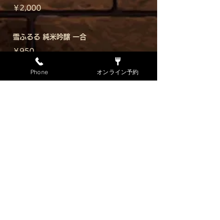
￥2,000
雪ふるる 純米吟醸 一合
￥950
Phone
オンライン予約
二世古 京極 純米 一合
￥1,050
北の錦 北のろまん 特別純米
￥900
すすきの美人 特別純米酒 一合
￥1,200
男山 特別純米 つまみつつ 一合