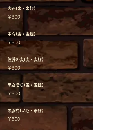
大石(米・米麹)
￥800
中々(麦・麦麹)
￥800
佐藤の麦(麦・麦麹)
￥800
黒さそり(麦・麦麹)
￥800
黒霧島(いも・米麹)
￥800