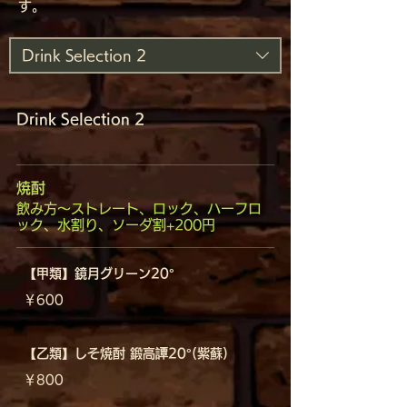
す。
Drink Selection 2
Drink Selection 2
焼酎
飲み方～ストレート、ロック、ハーフロ
ック、水割り、ソーダ割+200円
【甲類】鏡月グリーン20°
￥600
【乙類】しそ焼酎 鍛高譚20°(紫蘇)
￥800