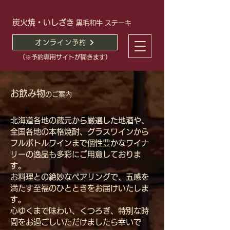
炭火焼・いしざき
黒毛和牛 ステーキ
オンライン予約
（※予約専用サイトが開きます）
お飲み物
のご案内
北海道各地の蔵元から厳選した地酒や、
全国各地の本格焼酎、グラスワインから
フルボトルワインまで個性豊かなワイナ
リーの逸品も多彩にご用意しておりま
す。
お料理との絶妙なペアリングで、五感を
満たす至福のひとときをお届けいたしま
す。
心ゆくまで味わい、くつろぎ、特別な時
間をお過ごしいただけましたら幸いで